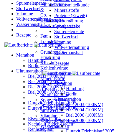
Spurenelemente
Amphetamine
Lebensmittelkunde
Stoffwechsel
&
Mineralstoffe
Vitamine
Co.
Proteine (Eiweiß)
Vollwerternährung
Ballaststoffe
Sporternährung
Wasserhaushalt
Ernährungsphasen
Sportgetränke
Spurenelemente
Rezepte
Fett
Stoffwechsel
Transfette
Vitamine
Vollwerternährung
Grundregeln
Wasserhaushalt
Marathon
Ernährung
Hamburg
Kreatin
Rezepte
Berlin
Kohlenhydrate
Ultramarathon
Lebensmittelkunde
Biel 2003 (100KM)
Mineralstoffe
Biel 2004 (100KM)
Marathon
Proteine
Biel 2006 (100KM)
Hamburg
(Eiweiß)
Biel 2008 (100KM)
Berlin
Sporternährung
Ultramarathon
Sportgetränke
Duravit Erlebnislauf 2005
Biel 2003 (100KM)
Spurenelemente
Duravit Erlebnislauf 2006
Biel 2004 (100KM)
Stoffwechsel
Biel 2006 (100KM)
Vitamine
Eisweinlauf 2004
Biel 2008 (100KM)
Vollwerternährung
Nachtlauf Baden-Baden
Wasserhaushalt
Rennsteiglauf
Duravit Erlebnislauf 2005