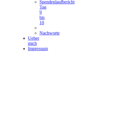
Spendenlaufbericht
Tag
9
bis
10
Nachworte
Ueber
mich
Impressum