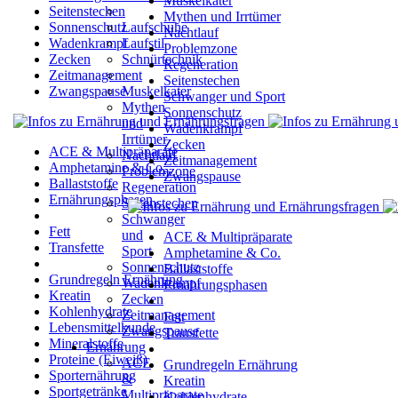
Muskelkater
Seitenstechen
Mythen und Irrtümer
Sonnenschutz
Laufschuhe
Nachtlauf
Wadenkrampf
Laufstil
Problemzone
Zecken
Schnürtechnik
Regeneration
Zeitmanagement
Seitenstechen
Zwangspause
Muskelkater
Schwanger und Sport
Mythen
Sonnenschutz
und
Wadenkrampf
Irrtümer
Zecken
ACE & Multipräparate
Nachtlauf
Zeitmanagement
Amphetamine & Co.
Problemzone
Zwangspause
Ballaststoffe
Regeneration
Ernährungsphasen
Seitenstechen
Schwanger
Fett
und
ACE & Multipräparate
Transfette
Sport
Amphetamine & Co.
Sonnenschutz
Ballaststoffe
Grundregeln Ernährung
Wadenkrampf
Ernährungsphasen
Kreatin
Zecken
Kohlenhydrate
Zeitmanagement
Fett
Lebensmittelkunde
Zwangspause
Transfette
Mineralstoffe
Ernährung
Proteine (Eiweiß)
ACE
Grundregeln Ernährung
Sporternährung
&
Kreatin
Sportgetränke
Multipräparate
Kohlenhydrate