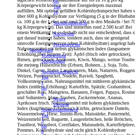
bis
Körpergewicht können sie ihre Energiedepots
maximal
Tag
auffüllen.
Mit optimal gefüllten Kohlenhydratspeicher haben s
10
über 600 g
Kohlenhydrate zur Verfügung (5 g in der Blutbahn
ca. 100 g in der Leber
und rund 500 g in den Muskeln / bei 7
Spendenübersicht
kg Körpergewicht). Das sind
immerhin rund 2.500 kcal! Bei
einem Wettkampf ist es deshalb nicht nur
entscheidend, dass s
Nachworte
gut darauf trainiert haben, sondern auch, dass
sie genügend
sinnvolle Energiereserven (eben Kohlenhydrate) angelegt
hab
Presseberichte
Nahrungsmittel mit tiefem glykämischen Index (langsamere
Spendenlauf
Erhöhung
über längere Zeit):
Äpfel (frisch oder getrocknet),
Vorbereitung
Birnen, getrocknete Aprikosen, Kiwis,
Mango, weisse Traube
Spendenlauf
die meisten Hülsenfrüchte (Erbsen, Bohnen...),
Soja, Tofu,
Dinkel, Gerste, Hafer, Langkornreis, Mais, Naturreis, Roggen
Spendenlaufbericht
Weizen, Pumpernickel, Nudeln, Ravioli, Spaghetti,
Tag
Vollkornteigwaren.
Nahrungsmittel mit mittlerem glykämisch
1
Index (mittlere Erhöhung):
Kartoffeln, Spätzle, Grahambrot,
bis
geschälter Reis, Maisgriess, Bananen,
Feigen, Papaya, Rosin
4
und Sultaninen, blaue Trauben, Zuckermelone,
Ananas,
Neues
Aprikosen frisch.
Nahrungsmittel mit hohem glykämischen
Element
Index (kurzfristige Erhöhung):
Kürbis, getrocknete Datteln,
Spendenlaufbericht
Wassermelone, Hirse, Jasmin-Reis,
Maisstärke, Paniermehl,
Tag
Weizenmehl hell, Baguette, Laugenbrötchen,
helle Brötchen,
5
Toastbrot, Weissbrot, Cornflakes, Maisnudeln,
Kartoffelpüree
bis
Pommes.
Kohlenhydrate sind nicht gleich Kohlenhydrate
8