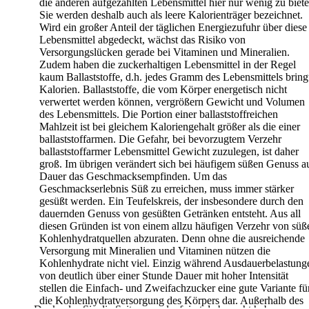
die anderen
aufgezählten Lebensmittel hier nur wenig zu biete
Sie werden deshalb
auch als leere Kalorienträger bezeichnet.
Wird ein großer Anteil der täglichen Energiezufuhr über diese
Lebensmittel abgedeckt, wächst das Risiko von
Versorgungslücken
gerade bei Vitaminen und Mineralien.
Zudem haben die zuckerhaltigen
Lebensmittel in der Regel
kaum Ballaststoffe, d.h. jedes Gramm des
Lebensmittels bring
Kalorien.
Ballaststoffe, die vom Körper energetisch nicht
verwertet werden
können, vergrößern Gewicht und Volumen
des Lebensmittels. Die
Portion einer ballaststoffreichen
Mahlzeit ist bei gleichem
Kaloriengehalt größer als die einer
ballaststoffarmen. Die Gefahr, bei
bevorzugtem Verzehr
ballaststoffarmer Lebensmittel Gewicht
zuzulegen, ist daher
groß.
Im übrigen verändert sich bei häufigem süßen Genuss a
Dauer das
Geschmacksempfinden. Um das
Geschmackserlebnis Süß zu erreichen,
muss immer stärker
gesüßt werden. Ein Teufelskreis, der insbesondere
durch den
dauernden Genuss von gesüßten Getränken entsteht.
Aus all
diesen Gründen ist von einem allzu häufigen Verzehr von süß
Kohlenhydratquellen abzuraten. Denn ohne die ausreichende
Versorgung mit Mineralien und Vitaminen nützen die
Kohlenhydrate
nicht viel. Einzig während Ausdauerbelastung
von deutlich über einer
Stunde Dauer mit hoher Intensität
stellen die Einfach- und
Zweifachzucker eine gute Variante fü
die Kohlenhydratversorgung des
Körpers dar. Außerhalb des