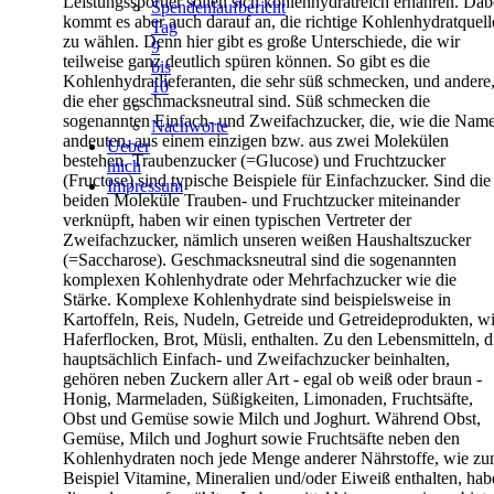
Leistungssportler sollen sich kohlenhydratreich ernähren. Dab
Spendenlaufbericht
kommt
es aber auch darauf an, die richtige Kohlenhydratquell
Tag
zu wählen.
Denn hier gibt es große Unterschiede, die wir
9
teilweise ganz deutlich
spüren können. So gibt es die
bis
Kohlenhydratlieferanten, die sehr süß
schmecken, und andere
10
die eher geschmacksneutral sind.
Süß schmecken die
sogenannten Einfach- und Zweifachzucker, die, wie
die Nam
Nachworte
andeuten, aus einem einzigen bzw. aus zwei Molekülen
Ueber
bestehen. Traubenzucker (=Glucose) und Fruchtzucker
mich
(Fructose) sind
typische Beispiele für Einfachzucker. Sind die
Impressum
beiden Moleküle Trauben-
und Fruchtzucker miteinander
verknüpft, haben wir einen typischen
Vertreter der
Zweifachzucker, nämlich unseren weißen Haushaltszucker
(=Saccharose).
Geschmacksneutral sind die sogenannten
komplexen Kohlenhydrate
oder Mehrfachzucker wie die
Stärke. Komplexe Kohlenhydrate sind
beispielsweise in
Kartoffeln, Reis, Nudeln, Getreide und
Getreideprodukten, w
Haferflocken, Brot, Müsli, enthalten.
Zu den Lebensmitteln, d
hauptsächlich Einfach- und Zweifachzucker
beinhalten,
gehören neben Zuckern aller Art - egal ob weiß oder braun -
Honig, Marmeladen, Süßigkeiten, Limonaden, Fruchtsäfte,
Obst und
Gemüse sowie Milch und Joghurt.
Während Obst,
Gemüse, Milch und Joghurt sowie Fruchtsäfte neben den
Kohlenhydraten noch jede Menge anderer Nährstoffe, wie z
Beispiel
Vitamine, Mineralien und/oder Eiweiß enthalten, hab