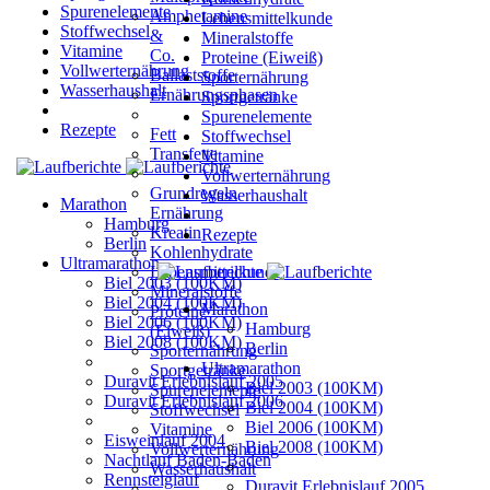
Spurenelemente
Amphetamine
Lebensmittelkunde
Stoffwechsel
&
Mineralstoffe
Vitamine
Co.
Proteine (Eiweiß)
Vollwerternährung
Ballaststoffe
Sporternährung
Wasserhaushalt
Ernährungsphasen
Sportgetränke
Spurenelemente
Rezepte
Fett
Stoffwechsel
Transfette
Vitamine
Vollwerternährung
Grundregeln
Wasserhaushalt
Marathon
Ernährung
Hamburg
Kreatin
Rezepte
Berlin
Kohlenhydrate
Ultramarathon
Lebensmittelkunde
Biel 2003 (100KM)
Mineralstoffe
Biel 2004 (100KM)
Marathon
Proteine
Biel 2006 (100KM)
Hamburg
(Eiweiß)
Biel 2008 (100KM)
Berlin
Sporternährung
Ultramarathon
Sportgetränke
Duravit Erlebnislauf 2005
Biel 2003 (100KM)
Spurenelemente
Duravit Erlebnislauf 2006
Biel 2004 (100KM)
Stoffwechsel
Biel 2006 (100KM)
Vitamine
Eisweinlauf 2004
Biel 2008 (100KM)
Vollwerternährung
Nachtlauf Baden-Baden
Wasserhaushalt
Rennsteiglauf
Duravit Erlebnislauf 2005