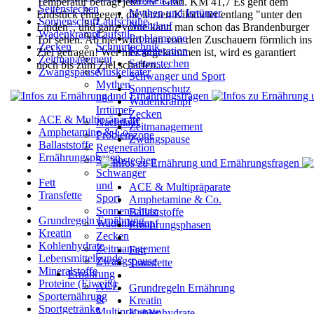
Muskelkater
Temperatur beträgt jetzt
25° Grad.
KM 41,7
Es geht dem
Seitenstechen
Mythen und Irrtümer
Endstück entgegen, die letzten Kilometer entlang "unter
den
Sonnenschutz
Laufschuhe
Nachtlauf
Linden", und ganz vorne kann man schon das Brandenburger
Wadenkrampf
Laufstil
Problemzone
Tor
sehen. Ab hier wird man von den Zuschauern förmlich ins
Zecken
Schnürtechnik
Regeneration
Ziel
getragen!
Wer hier angekommen ist, wird es garantiert
Zeitmanagement
Seitenstechen
noch bis zum
Ziel schaffen.....
Zwangspause
Muskelkater
Schwanger und Sport
Mythen
Sonnenschutz
und
Wadenkrampf
Irrtümer
Zecken
ACE & Multipräparate
Nachtlauf
Zeitmanagement
Amphetamine & Co.
Problemzone
Zwangspause
Ballaststoffe
Regeneration
Ernährungsphasen
Seitenstechen
Schwanger
Fett
und
ACE & Multipräparate
Transfette
Sport
Amphetamine & Co.
Sonnenschutz
Ballaststoffe
Grundregeln Ernährung
Wadenkrampf
Ernährungsphasen
Kreatin
Zecken
Kohlenhydrate
Zeitmanagement
Fett
Lebensmittelkunde
Zwangspause
Transfette
Mineralstoffe
Ernährung
Proteine (Eiweiß)
ACE
Grundregeln Ernährung
Sporternährung
&
Kreatin
Sportgetränke
Multipräparate
Kohlenhydrate