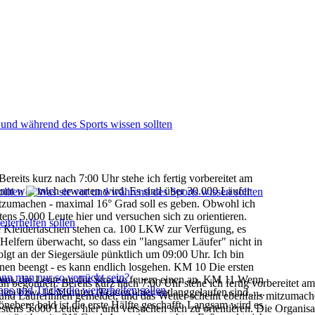
ereits kurz nach 7:00 Uhr stehe ich fertig vorbereitet am
annt was mich erwarten wird. Es sind über 30.000 Läufer
itzumachen - maximal 16° Grad soll es
geben. Obwohl ich
stens
5.000 Leute hier und versuchen sich zu orientieren.
ie Kleidertaschen stehen ca. 100 LKW zur Verfügung, es
 Helfern überwacht, so dass ein "langsamer Läufer" nicht in
olgt an der Siegersäule pünktlich um 09:00 Uhr. Ich bin
inen beengt - es kann endlich losgehen.
KM 10
Die ersten
mmt, die Leute an der Strecke feuern einen an.
KM 11
Wenn
üh begonnen. Bereits kurz nach 7:00 Uhr stehe ich fertig vorbereitet a
er) bzw. 14 Minuten (Frauen) hier entlanggelaufen sind......
 und Läuferinnen gemeldet, und das Wetter
scheint ebenfalls mitzumach
neberg bald ist die erste Hälfte
geschafft. Langsam wird es
stens 5.000 Leute hier und versuchen sich zu orientieren.
Die Organisat