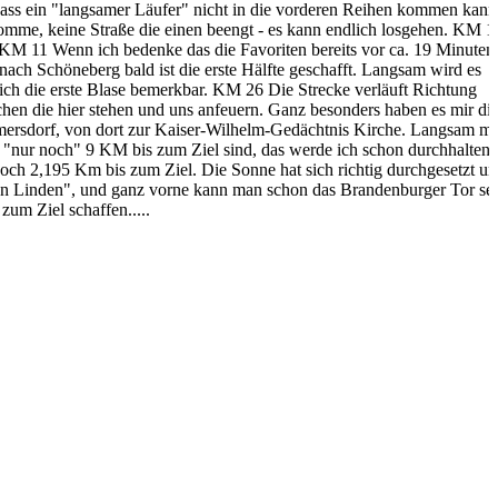
dass ein "langsamer Läufer" nicht in die vorderen Reihen kommen kann
komme, keine Straße die einen
beengt - es kann endlich losgehen.
KM 1
KM 11
Wenn ich bedenke das die Favoriten bereits vor ca. 19 Minuten
nach Schöneberg bald ist die erste Hälfte geschafft. Langsam wird es
ch die erste Blase bemerkbar.
KM 26
Die Strecke verläuft Richtung
chen die hier stehen und uns anfeuern. Ganz besonders haben es mir di
mersdorf, von dort zur Kaiser-Wilhelm-Gedächtnis Kirche. Langsam m
es "nur noch" 9 KM bis zum Ziel sind, das werde
ich schon durchhalten.
 noch 2,195 Km bis zum Ziel. Die
Sonne hat sich richtig durchgesetzt u
den Linden", und ganz vorne kann man schon das Brandenburger Tor se
zum Ziel schaffen.....