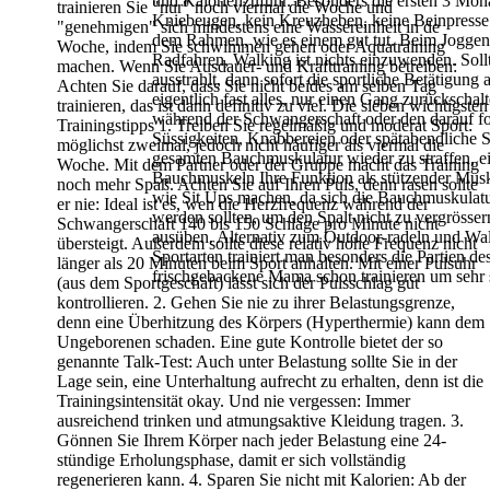
und Kalorienzufuhr.
Besonders die ersten 3 Mona
trainieren Sie "nur" noch viermal die Woche und
Kniebeugen, kein Kreuzheben, keine Beinpresse 
"genehmigen" sich
mindestens eine Wassereinheit in de
dem Rahmen, wie es einem gut tut. Beim Joggen i
Woche, indem Sie schwimmen
gehen oder Aquatraining
Radfahren, Walking ist nichts einzuwenden. Sol
machen.
Wenn Sie Ausdauer- und Krafttraining betreiben:
ausstrahlt, dann sofort die sportliche Betätigung
Achten Sie darauf,
dass Sie nicht beides am selben Tag
eigentlich fast alles, nur einen Gang
zurückschalt
trainieren, das ist dann definitiv zu
viel.
Die sieben wichtigsten
während der Schwangerschaft oder den
darauf f
Trainingstipps
1. Treiben Sie regelmäßig und moderat Sport:
Süssigkeiten, Knabbereien oder spätabendliche Sn
möglichst zweimal,
jedoch nicht häufiger als viermal die
gesamten Bauchmuskulatur wieder zu straffen, e
Woche. Mit dem Partner oder der
Gruppe macht das Training
Bauchmuskeln Ihre Funktion als stützender Musk
noch mehr Spaß. Achten Sie auf Ihren Puls,
denn rasen sollte
wie Sit Ups machen, da sich die Bauchmuskula
er nie: Ideal ist es, wen die Herzfrequenz während
der
werden sollten, um den Spalt
nicht zu vergrösse
Schwangerschaft 140 bis 150 Schläge pro Minute nicht
ausüben. Alternativ zum Outdoor-radeln und Wal
übersteigt.
Außerdem sollte diese relativ hohe Frequenz nicht
Sportarten trainiert man besonders die Partien d
länger als 20
Minuten beim Sport anhalten. Mit einer Pulsuhr
frischgebackene Mama schon trainieren um sehr 
(aus dem
Sportgeschäft) lässt sich der Pulsschlag gut
kontrollieren.
2. Gehen Sie nie zu ihrer Belastungsgrenze,
denn eine Überhitzung des
Körpers (Hyperthermie) kann dem
Ungeborenen schaden. Eine gute
Kontrolle bietet der so
genannte Talk-Test: Auch unter Belastung sollte
Sie in der
Lage sein, eine Unterhaltung aufrecht zu erhalten, denn ist
die
Trainingsintensität okay. Und nie vergessen: Immer
ausreichend
trinken und atmungsaktive Kleidung tragen.
3.
Gönnen Sie Ihrem Körper nach jeder Belastung eine 24-
stündige
Erholungsphase, damit er sich vollständig
regenerieren kann.
4. Sparen Sie nicht mit Kalorien: Ab der