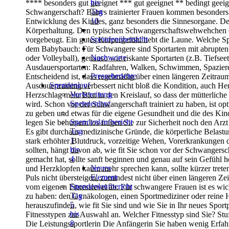
bis
**** besonders gut geeignet
*** gut geeignet
** bedingt geeig
Tag
Schwangerschaft?
Babys trainierter Frauen kommen besonders v
10
Entwicklung des Kindes, ganz
besonders die Sinnesorgane. De
Körperhaltung. Den typischen
Schwangerschaftswehwehchen (
Spendenübersicht
vorgebeugt. Ein gutes Körpergefühl hebt die Laune.
Welche Sp
dem Babybauch: Für Schwangere sind Sportarten mit abrupte
Nachworte
oder Volleyball), genauso wie riskante Sportarten (z.B. Tiefsee
Ausdauersportarten: Radfahren, Walken, Schwimmen, Spaziere
Presseberichte
Entscheidend
ist, dass regelmäßig über einen längeren Zeitraum
Spendenlauf
Ausdauertraining verbessert
nicht bloß die Kondition, auch H
Vorbereitung
Herzschlag mehr Blut in den Kreislauf, so dass der
mütterliche
Spendenlauf
wird. Schon vor der Schwangerschaft trainiert zu haben, ist op
zu geben und etwas für die eigene Gesundheit und die des Kind
Spendenlaufbericht
legen Sie behutsam los fragen Sie zur Sicherheit noch den Ar
Tag
Es gibt durchaus medizinische Gründe, die körperliche Belas
1
stark
erhöhter Blutdruck, vorzeitige Wehen, Vorerkrankungen d
bis
sollten, hängt davon ab, wie fit Sie schon vor der Schwangers
4
gemacht hat, sollte sanft beginnen und genau auf sein Gefüh
Neues
und Herzklopfen kaum mehr sprechen kann, sollte kürzer treten
Element
Puls nicht übersteigen, zumindest nicht über einen längeren Ze
Spendenlaufbericht
vom eigenen Fitnesslevel ab. Für schwangere Frauen ist es w
Tag
zu haben: den Gynäkologen, einen Sportmediziner oder reine
5
herauszufinden, wie fit Sie sind und wie Sie in Ihr neues Spor
bis
Fitnesstypen zur Auswahl
an.
Welcher Fitnesstyp sind Sie?
Stu
8
Die Leistungssportlerin
Die Anfängerin
Sie haben wenig Erfah