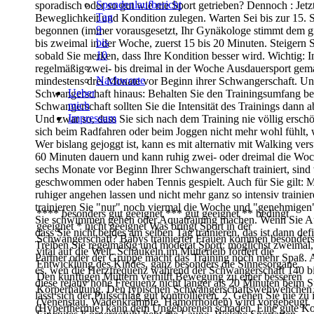
Spendenlaufbericht
sporadisch oder so gut wie nie Sport getrieben? Dennoch : Jetz
Tag
Beweglichkeit und Kondition zulegen. Warten Sei bis zur 15
9
begonnen (immer vorausgesetzt, Ihr Gynäkologe stimmt dem gr
bis
bis zweimal in der Woche, zuerst 15 bis 20 Minuten. Steigern 
10
sobald Sie merken, dass Ihre Kondition besser wird. Wichtig: 
regelmäßig zwei- bis dreimal in der Woche Ausdauersport gema
Nachworte
mindestens drei Monate vor Beginn ihrer Schwangerschaft.
Und
Ueber
Schwangerschaft hinaus: Behalten Sie den Trainingsumfang bei
mich
Schwangerschaft sollten Sie die Intensität des Trainings dann
Impressum
Und zwar so, dass Sie sich nach dem Training nie völlig erschö
sich beim Radfahren oder beim Joggen nicht mehr wohl fühlt,
Wer bislang gejoggt ist, kann es mit alternativ mit Walking ver
60 Minuten dauern und kann ruhig zwei- oder dreimal die Woch
sechs Monate vor Beginn Ihrer Schwangerschaft trainiert, sind
geschwommen oder haben Tennis gespielt.
Auch für Sie gilt: 
ruhiger angehen lassen und nicht mehr ganz so intensiv
traini
trainieren Sie "nur" noch viermal die Woche und "genehmigen
**** besonders gut geeignet
*** gut geeignet
** bedingt
Sie schwimmen gehen oder Aquatraining machen.
Wenn Sie Au
geeignet
*
nicht geeignet
Was bringt Sport in der
dass Sie nicht beides am selben Tag trainieren, das ist dann def
Schwangerschaft?
Babys trainierter Frauen kommen besonder
Treiben Sie regelmäßig und moderat Sport: möglichst zweimal,
vital auf die Welt.
Schaukeln im Mutterleib fördert die
Partner oder der
Gruppe macht das Training noch mehr Spaß. Acht
Entwicklung des Kindes, ganz
besonders die Sinnesorgane.
es, wen die Herzfrequenz während
der Schwangerschaft 140 bi
Den künftigen Müttern verhilft Bewegung
zu einer besseren
diese relativ hohe Frequenz nicht länger als 20
Minuten beim Sp
Körperhaltung. Den typischen
Schwangerschaftswehwehchen
lässt sich der Pulsschlag gut kontrollieren.
2. Gehen Sie nie zu 
(Venenstau, Wadenkrämpfe,
Hämorrhoiden) wird vorgebeugt.
(Hyperthermie) kann dem Ungeborenen schaden. Eine gute
Ko