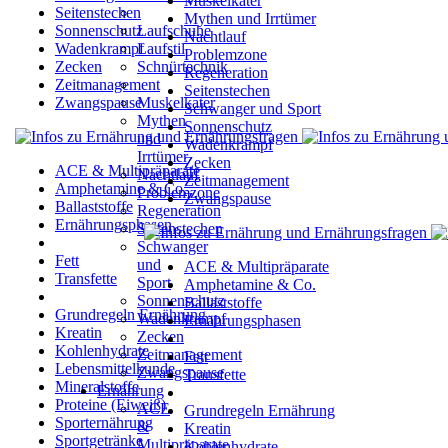
Muskelkater
Seitenstechen
Mythen und Irrtümer
Sonnenschutz
Laufschuhe
Nachtlauf
Wadenkrampf
Laufstil
Problemzone
Zecken
Schnürtechnik
Regeneration
Zeitmanagement
Seitenstechen
Zwangspause
Muskelkater
Schwanger und Sport
Mythen
Sonnenschutz
und
Wadenkrampf
Irrtümer
Zecken
ACE & Multipräparate
Nachtlauf
Zeitmanagement
Amphetamine & Co.
Problemzone
Zwangspause
Ballaststoffe
Regeneration
Ernährungsphasen
Seitenstechen
Schwanger
Fett
und
ACE & Multipräparate
Transfette
Sport
Amphetamine & Co.
Sonnenschutz
Ballaststoffe
Grundregeln Ernährung
Wadenkrampf
Ernährungsphasen
Kreatin
Zecken
Kohlenhydrate
Zeitmanagement
Fett
Lebensmittelkunde
Zwangspause
Transfette
Mineralstoffe
Ernährung
Proteine (Eiweiß)
ACE
Grundregeln Ernährung
Sporternährung
&
Kreatin
Sportgetränke
Multipräparate
Kohlenhydrate