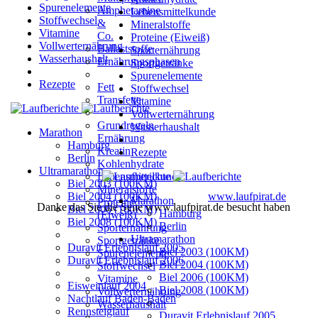
Spurenelemente
Amphetamine
Lebensmittelkunde
Stoffwechsel
&
Mineralstoffe
Vitamine
Co.
Proteine (Eiweiß)
Vollwerternährung
Ballaststoffe
Sporternährung
Wasserhaushalt
Ernährungsphasen
Sportgetränke
Spurenelemente
Rezepte
Fett
Stoffwechsel
Transfette
Vitamine
Vollwerternährung
Grundregeln
Wasserhaushalt
Marathon
Ernährung
Hamburg
Kreatin
Rezepte
Berlin
Kohlenhydrate
Ultramarathon
Lebensmittelkunde
Biel 2003 (100KM)
Mineralstoffe
Biel 2004 (100KM)
www.laufpirat.de
Marathon
Proteine
Danke das Sie die Seite www.laufpirat.de besucht haben
Biel 2006 (100KM)
Hamburg
(Eiweiß)
Biel 2008 (100KM)
Berlin
Sporternährung
Ultramarathon
Sportgetränke
Duravit Erlebnislauf 2005
Biel 2003 (100KM)
Spurenelemente
Duravit Erlebnislauf 2006
Biel 2004 (100KM)
Stoffwechsel
Biel 2006 (100KM)
Vitamine
Eisweinlauf 2004
Biel 2008 (100KM)
Vollwerternährung
Nachtlauf Baden-Baden
Wasserhaushalt
Rennsteiglauf
Duravit Erlebnislauf 2005